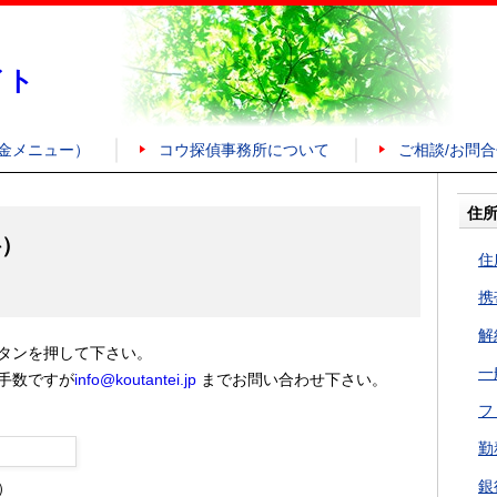
イト
金メニュー）
コウ探偵事務所について
ご相談/お問
住
料）
住
携
解
タンを押して下さい。
一
手数ですが
info@koutantei.jp
までお問い合わせ下さい。
フ
勤
銀
）