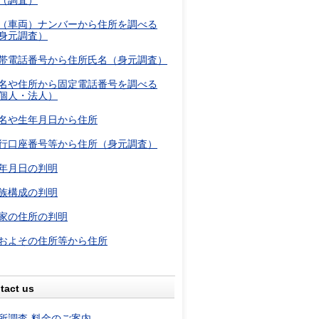
（調査）
（車両）ナンバーから住所を調べる
身元調査）
帯電話番号から住所氏名（身元調査）
名や住所から固定電話番号を調べる
個人・法人）
名や生年月日から住所
行口座番号等から住所（身元調査）
年月日の判明
族構成の判明
家の住所の判明
およその住所等から住所
tact us
所調査-料金のご案内