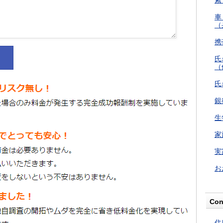
索
車
（
携
氏
（
氏
銀
生
家
実
お
Con
住