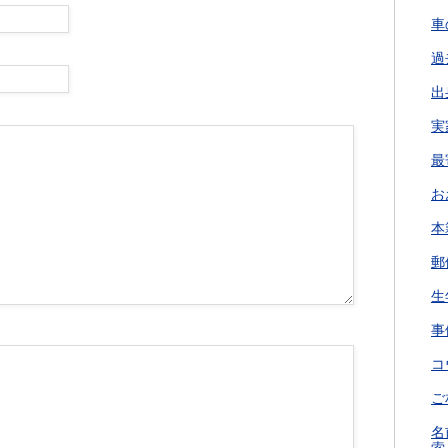
車
過
出
実
最
お
本
郵
生
事
コ
ご
名